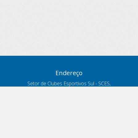
Endereço
Setor de Clubes Esportivos Sul - SCES,
trecho 03, lote 10, Projeto Orla Polo 8
- Brasília - DF
Contatos
Telefone 166
ouvidoria@antt.gov.br