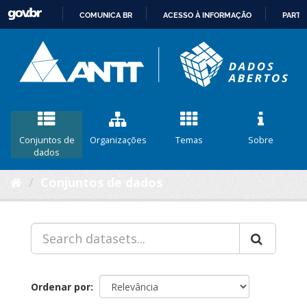
COMUNICA BR
ACESSO À INFORMAÇÃO
PARTI
IR
PARA
O
CONTEÚDO
Conjuntos de
Organizações
Temas
Sobre
dados
Conjuntos de dados
Ordenar por