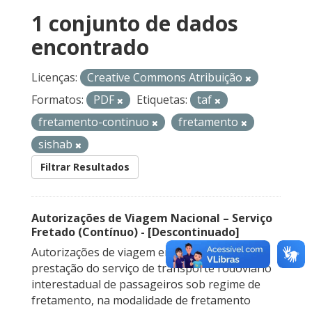
1 conjunto de dados
encontrado
Licenças:
Creative Commons Atribuição
Formatos:
PDF
Etiquetas:
taf
fretamento-continuo
fretamento
sishab
Filtrar Resultados
Autorizações de Viagem Nacional – Serviço
Fretado (Contínuo) - [Descontinuado]
Autorizações de viagem emitidas para a
prestação do serviço de transporte rodoviário
interestadual de passageiros sob regime de
fretamento, na modalidade de fretamento