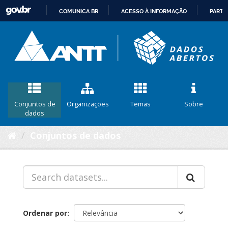
COMUNICA BR
ACESSO À INFORMAÇÃO
PARTI
IR
PARA
O
CONTEÚDO
Conjuntos de
Organizações
Temas
Sobre
dados
Conjuntos de dados
Ordenar por