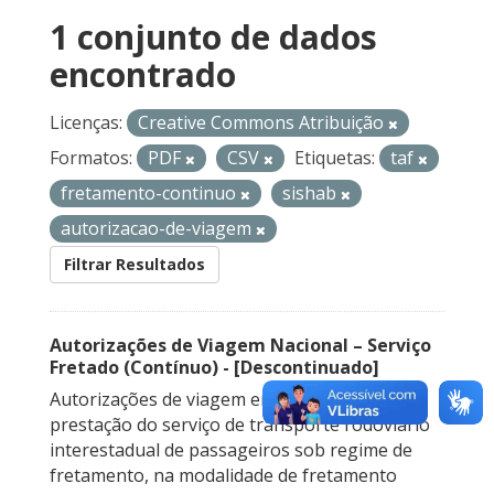
1 conjunto de dados
encontrado
Licenças:
Creative Commons Atribuição
Formatos:
PDF
CSV
Etiquetas:
taf
fretamento-continuo
sishab
autorizacao-de-viagem
Filtrar Resultados
Autorizações de Viagem Nacional – Serviço
Fretado (Contínuo) - [Descontinuado]
Autorizações de viagem emitidas para a
prestação do serviço de transporte rodoviário
interestadual de passageiros sob regime de
fretamento, na modalidade de fretamento