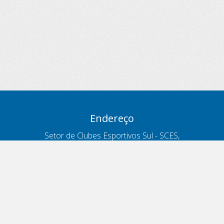
Endereço
Setor de Clubes Esportivos Sul - SCES,
trecho 03, lote 10, Projeto Orla Polo 8
- Brasília - DF
Contatos
Telefone 166
ouvidoria@antt.gov.br