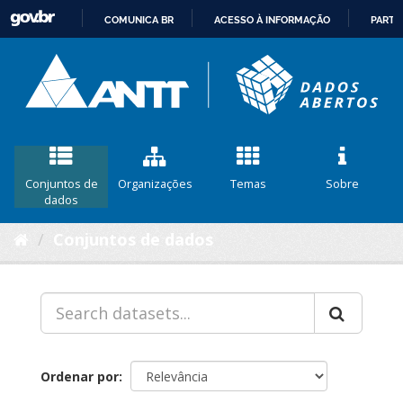
COMUNICA BR
ACESSO À INFORMAÇÃO
PARTI
IR
PARA
O
CONTEÚDO
Conjuntos de
Organizações
Temas
Sobre
dados
Conjuntos de dados
Ordenar por