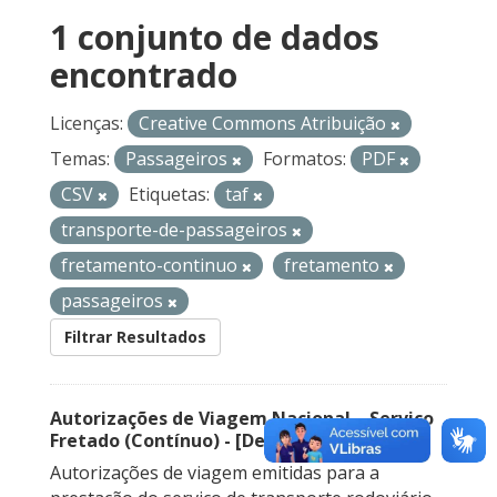
1 conjunto de dados
encontrado
Licenças:
Creative Commons Atribuição
Temas:
Passageiros
Formatos:
PDF
CSV
Etiquetas:
taf
transporte-de-passageiros
fretamento-continuo
fretamento
passageiros
Filtrar Resultados
Autorizações de Viagem Nacional – Serviço
Fretado (Contínuo) - [Descontinuado]
Autorizações de viagem emitidas para a