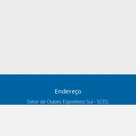
Endereço
Setor de Clubes Esportivos Sul - SCES,
trecho 03, lote 10, Projeto Orla Polo 8
- Brasília - DF