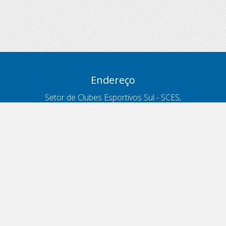
Endereço
Setor de Clubes Esportivos Sul - SCES,
trecho 03, lote 10, Projeto Orla Polo 8
- Brasília - DF
Contatos
Telefone 166
ouvidoria@antt.gov.br
Formulário Fale Conosco