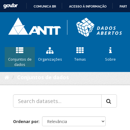
COMUNICA BR
ACESSO À INFORMAÇÃO
PARTI
IR
PARA
O
CONTEÚDO
Conjuntos de
Organizações
Temas
Sobre
dados
Conjuntos de dados
Ordenar por