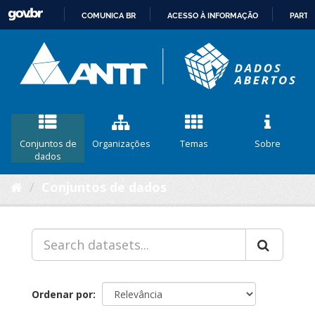
COMUNICA BR
ACESSO À INFORMAÇÃO
PARTI
IR
PARA
O
CONTEÚDO
Conjuntos de
Organizações
Temas
Sobre
dados
Conjuntos de dados
Ordenar por