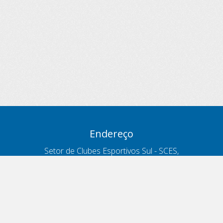
Endereço
Setor de Clubes Esportivos Sul - SCES,
trecho 03, lote 10, Projeto Orla Polo 8
- Brasília - DF
Contatos