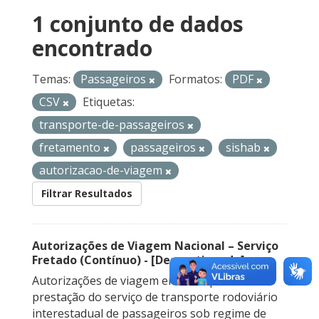
1 conjunto de dados
encontrado
Temas:
Passageiros
Formatos:
PDF
CSV
Etiquetas:
transporte-de-passageiros
fretamento
passageiros
sishab
autorizacao-de-viagem
Filtrar Resultados
Autorizações de Viagem Nacional – Serviço
Fretado (Contínuo) - [Descontinuado]
Autorizações de viagem emitidas para a
prestação do serviço de transporte rodoviário
interestadual de passageiros sob regime de