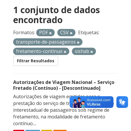
1 conjunto de dados
encontrado
Formatos:
PDF
CSV
Etiquetas:
transporte-de-passageiros
fretamento-continuo
sishab
Filtrar Resultados
Autorizações de Viagem Nacional – Serviço
Fretado (Contínuo) - [Descontinuado]
Autorizações de viagem emitidas para a
prestação do serviço de transporte rodoviário
interestadual de passageiros sob regime de
fretamento, na modalidade de fretamento
contínuo....