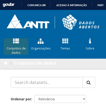
COMUNICA BR
ACESSO À INFORMAÇÃO
PARTI
IR
PARA
O
CONTEÚDO
Conjuntos de
Organizações
Temas
Sobre
dados
Conjuntos de dados
Ordenar por