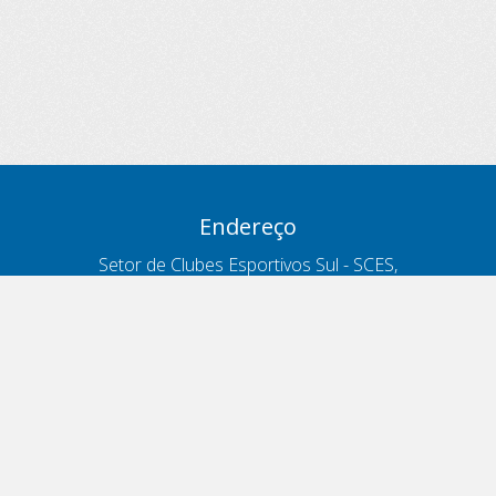
Endereço
Setor de Clubes Esportivos Sul - SCES,
trecho 03, lote 10, Projeto Orla Polo 8
- Brasília - DF
Contatos
Telefone 166
ouvidoria@antt.gov.br
Formulário Fale Conosco