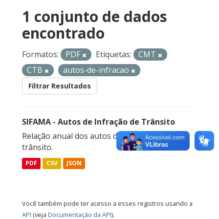
1 conjunto de dados
encontrado
Formatos:
PDF
Etiquetas:
CMT
CTB
autos-de-infracao
Filtrar Resultados
SIFAMA - Autos de Infração de Trânsito
Relação anual dos autos de infração de
trânsito.
PDF
CSV
JSON
Você também pode ter acesso a esses registros usando a
API
(veja
Documentação da API
).