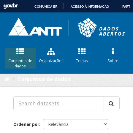
COMUNICA BR
ACESSO À INFORMAÇÃO
PARTI
IR
PARA
O
CONTEÚDO
Conjuntos de
Organizações
Temas
Sobre
dados
Conjuntos de dados
Ordenar por