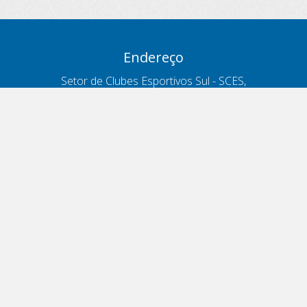
Endereço
Setor de Clubes Esportivos Sul - SCES,
trecho 03, lote 10, Projeto Orla Polo 8
- Brasília - DF
Contatos
Telefone 166
ouvidoria@antt.gov.br
Formulário Fale Conosco