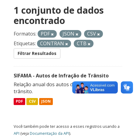
1 conjunto de dados
encontrado
Formatos:
PDF
JSON
CSV
Etiquetas:
CONTRAN
CTB
Filtrar Resultados
SIFAMA - Autos de Infração de Trânsito
Relação anual dos autos de infração de
trânsito.
PDF
CSV
JSON
Você também pode ter acesso a esses registros usando a
API
(veja
Documentação da API
).