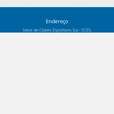
Endereço
Setor de Clubes Esportivos Sul - SCES,
trecho 03, lote 10, Projeto Orla Polo 8
- Brasília - DF
Contatos
Telefone 166
ouvidoria@antt.gov.br
Formulário Fale Conosco