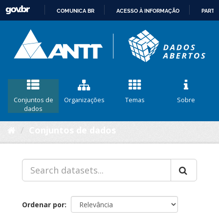
COMUNICA BR
ACESSO À INFORMAÇÃO
PARTI
IR
PARA
O
CONTEÚDO
Conjuntos de
Organizações
Temas
Sobre
dados
Conjuntos de dados
Ordenar por