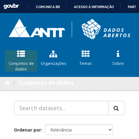
COMUNICA BR
ACESSO À INFORMAÇÃO
PARTI
IR
PARA
O
CONTEÚDO
Conjuntos de
Organizações
Temas
Sobre
dados
Conjuntos de dados
Ordenar por