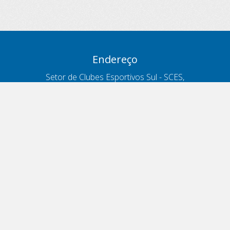
Endereço
Setor de Clubes Esportivos Sul - SCES,
trecho 03, lote 10, Projeto Orla Polo 8
- Brasília - DF
Contatos
Telefone 166
ouvidoria@antt.gov.br
Formulário Fale Conosco