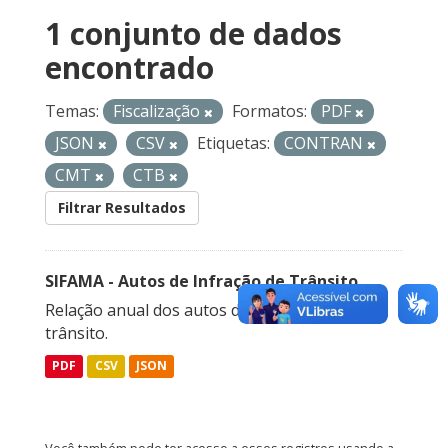
1 conjunto de dados
encontrado
Temas:
Fiscalização
Formatos:
PDF
JSON
CSV
Etiquetas:
CONTRAN
CMT
CTB
Filtrar Resultados
SIFAMA - Autos de Infração de Trânsito
Relação anual dos autos de infração de
trânsito.
PDF
CSV
JSON