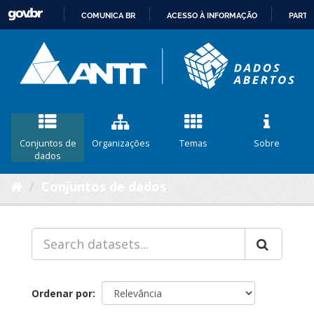
COMUNICA BR
ACESSO À INFORMAÇÃO
PARTI
IR
PARA
O
CONTEÚDO
Conjuntos de
Organizações
Temas
Sobre
dados
Conjuntos de dados
Ordenar por