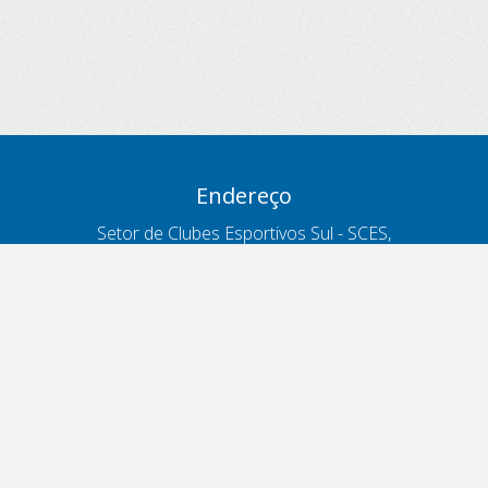
Endereço
Setor de Clubes Esportivos Sul - SCES,
trecho 03, lote 10, Projeto Orla Polo 8
- Brasília - DF
Contatos
Telefone 166
ouvidoria@antt.gov.br
Formulário Fale Conosco