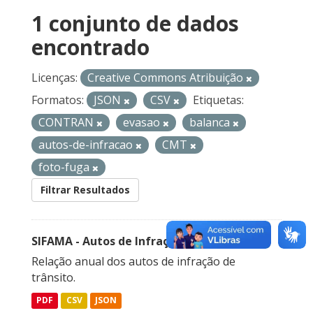
1 conjunto de dados
encontrado
Licenças:
Creative Commons Atribuição
Formatos:
JSON
CSV
Etiquetas:
CONTRAN
evasao
balanca
autos-de-infracao
CMT
foto-fuga
Filtrar Resultados
SIFAMA - Autos de Infração de Trânsito
Relação anual dos autos de infração de
trânsito.
PDF
CSV
JSON