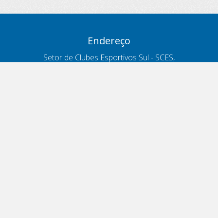
Endereço
Setor de Clubes Esportivos Sul - SCES,
trecho 03, lote 10, Projeto Orla Polo 8
- Brasília - DF
Contatos
Telefone 166
ouvidoria@antt.gov.br
Formulário Fale Conosco