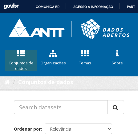
COMUNICA BR
ACESSO À INFORMAÇÃO
PARTI
IR
PARA
O
CONTEÚDO
Conjuntos de
Organizações
Temas
Sobre
dados
Conjuntos de dados
Ordenar por