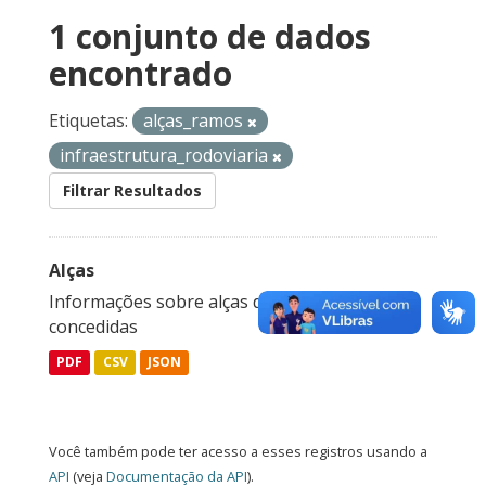
1 conjunto de dados
encontrado
Etiquetas:
alças_ramos
infraestrutura_rodoviaria
Filtrar Resultados
Alças
Informações sobre alças das rodovias
concedidas
PDF
CSV
JSON
Você também pode ter acesso a esses registros usando a
API
(veja
Documentação da API
).