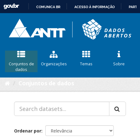
COMUNICA BR
ACESSO À INFORMAÇÃO
PARTI
IR
PARA
O
CONTEÚDO
Conjuntos de
Organizações
Temas
Sobre
dados
Conjuntos de dados
Ordenar por