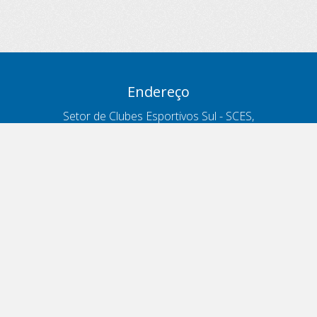
Endereço
Setor de Clubes Esportivos Sul - SCES,
trecho 03, lote 10, Projeto Orla Polo 8
- Brasília - DF
Contatos
Telefone 166
ouvidoria@antt.gov.br
Formulário Fale Conosco