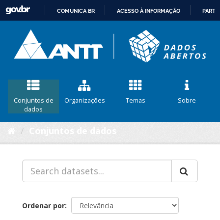
COMUNICA BR
ACESSO À INFORMAÇÃO
PARTI
IR
PARA
O
CONTEÚDO
Conjuntos de
Organizações
Temas
Sobre
dados
Conjuntos de dados
Ordenar por