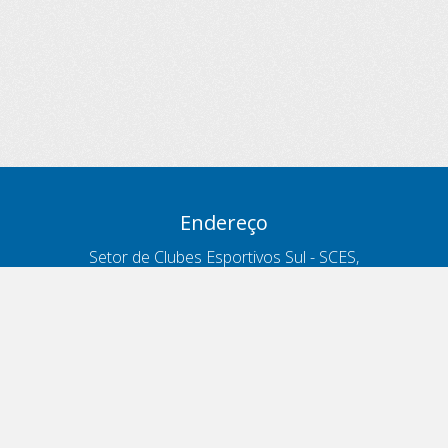
Endereço
Setor de Clubes Esportivos Sul - SCES,
trecho 03, lote 10, Projeto Orla Polo 8
- Brasília - DF
Contatos
Telefone 166
ouvidoria@antt.gov.br