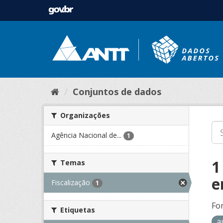
Conjuntos de dados
Organizações
Agência Nacional de...
1
1
Temas
e
Fiscalização
1
Fo
Etiquetas
a