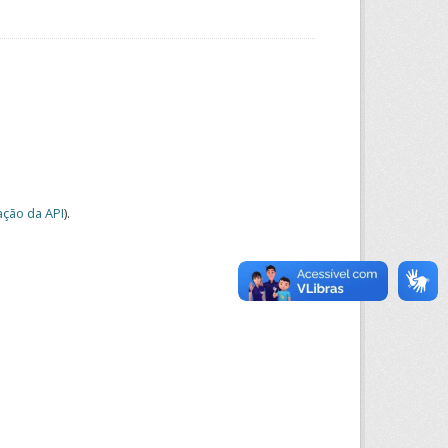
ção da API
).