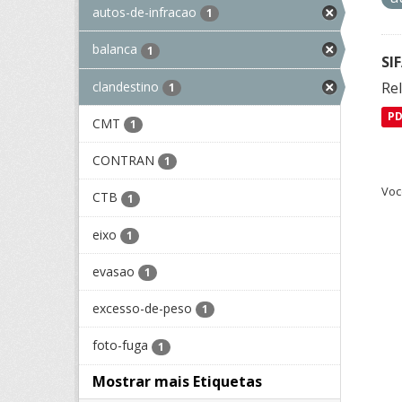
autos-de-infracao
1
balanca
1
SI
clandestino
Rel
1
P
CMT
1
CONTRAN
1
Voc
CTB
1
eixo
1
evasao
1
excesso-de-peso
1
foto-fuga
1
Mostrar mais Etiquetas