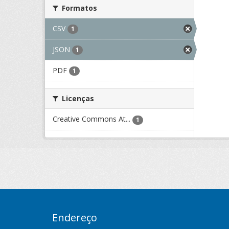
Formatos
CSV
1
JSON
1
PDF
1
Licenças
Creative Commons At...
1
Endereço