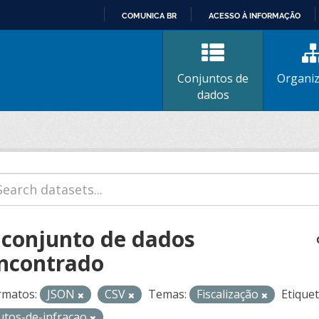
COMUNICA BR
ACESSO À INFORMAÇÃO
IR
PARA
O
Conjuntos de
Organi
CONTEÚDO
dados
 conjunto de dados
ncontrado
rmatos:
JSON
CSV
Temas:
Fiscalização
Etiquet
utos-de-infracao