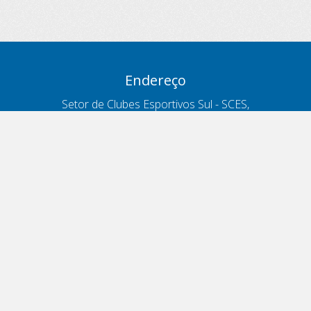
Endereço
Setor de Clubes Esportivos Sul - SCES,
trecho 03, lote 10, Projeto Orla Polo 8
- Brasília - DF
Contatos
Telefone 166
ouvidoria@antt.gov.br
Formulário Fale Conosco