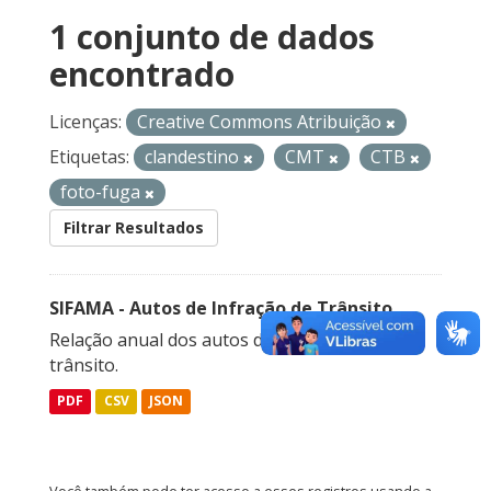
1 conjunto de dados
encontrado
Licenças:
Creative Commons Atribuição
Etiquetas:
clandestino
CMT
CTB
foto-fuga
Filtrar Resultados
SIFAMA - Autos de Infração de Trânsito
Relação anual dos autos de infração de
trânsito.
PDF
CSV
JSON