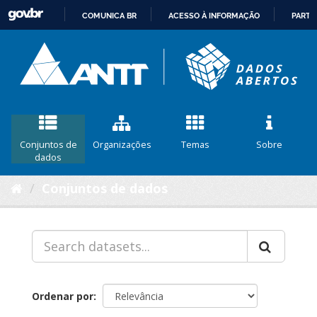
COMUNICA BR
ACESSO À INFORMAÇÃO
PARTI
IR
PARA
O
CONTEÚDO
Conjuntos de
Organizações
Temas
Sobre
dados
Conjuntos de dados
Ordenar por