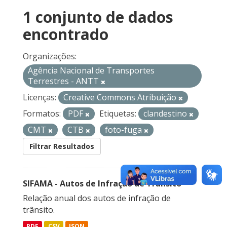
1 conjunto de dados
encontrado
Organizações:
Agência Nacional de Transportes
Terrestres - ANTT
Licenças:
Creative Commons Atribuição
Formatos:
PDF
Etiquetas:
clandestino
CMT
CTB
foto-fuga
Filtrar Resultados
SIFAMA - Autos de Infração de Trânsito
Relação anual dos autos de infração de
trânsito.
PDF
CSV
JSON