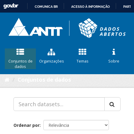
COMUNICA BR
ACESSO À INFORMAÇÃO
PARTI
IR
PARA
O
CONTEÚDO
Conjuntos de
Organizações
Temas
Sobre
dados
Conjuntos de dados
Ordenar por