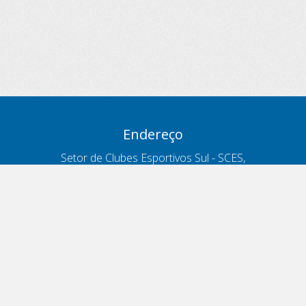
Endereço
Setor de Clubes Esportivos Sul - SCES,
trecho 03, lote 10, Projeto Orla Polo 8
- Brasília - DF
Contatos
Telefone 166
ouvidoria@antt.gov.br
Formulário Fale Conosco