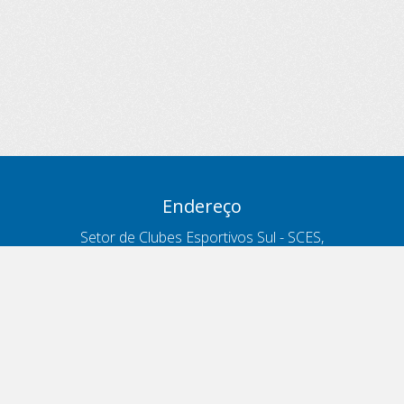
Endereço
Setor de Clubes Esportivos Sul - SCES,
trecho 03, lote 10, Projeto Orla Polo 8
- Brasília - DF
Contatos
Telefone 166
ouvidoria@antt.gov.br