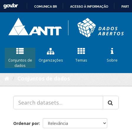
COMUNICA BR
ACESSO À INFORMAÇÃO
PARTI
IR
PARA
O
CONTEÚDO
Conjuntos de
Organizações
Temas
Sobre
dados
Conjuntos de dados
Ordenar por