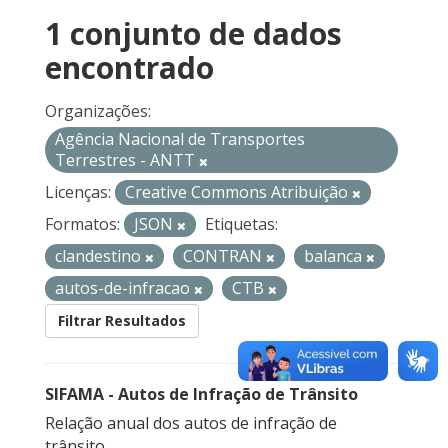
1 conjunto de dados
encontrado
Organizações:
Agência Nacional de Transportes
Terrestres - ANTT
Licenças:
Creative Commons Atribuição
Formatos:
JSON
Etiquetas:
clandestino
CONTRAN
balanca
autos-de-infracao
CTB
Filtrar Resultados
SIFAMA - Autos de Infração de Trânsito
Relação anual dos autos de infração de
trânsito.