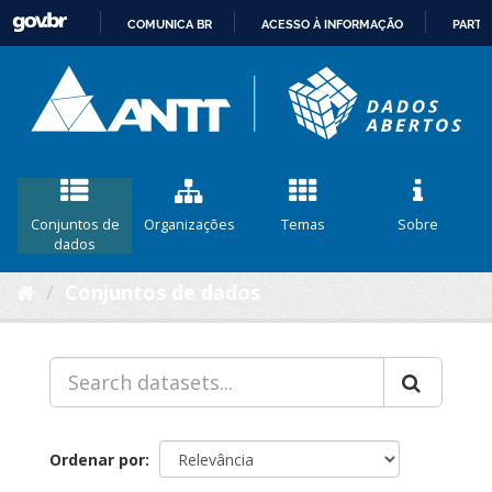
COMUNICA BR
ACESSO À INFORMAÇÃO
PARTI
IR
PARA
O
CONTEÚDO
Conjuntos de
Organizações
Temas
Sobre
dados
Conjuntos de dados
Ordenar por