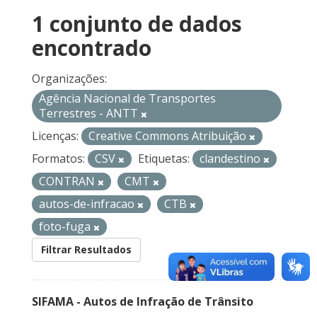
1 conjunto de dados
encontrado
Organizações:
Agência Nacional de Transportes
Terrestres - ANTT
Licenças:
Creative Commons Atribuição
Formatos:
CSV
Etiquetas:
clandestino
CONTRAN
CMT
autos-de-infracao
CTB
foto-fuga
Filtrar Resultados
SIFAMA - Autos de Infração de Trânsito