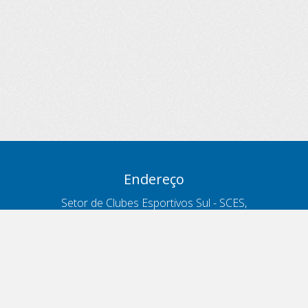
Endereço
Setor de Clubes Esportivos Sul - SCES,
trecho 03, lote 10, Projeto Orla Polo 8
- Brasília - DF
Contatos
Telefone 166