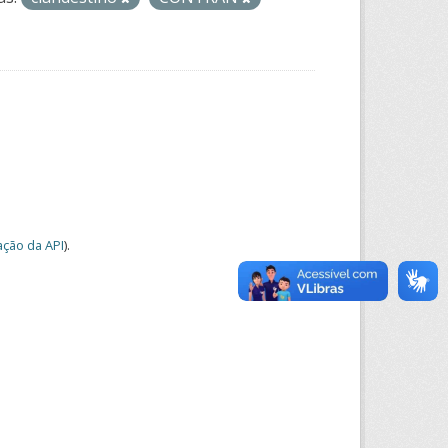
ção da API
).