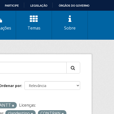
PARTICIPE
LEGISLAÇÃO
ÓRGÃOS DO GOVERNO
zações
Temas
Sobre
Ordenar por
- ANTT
Licenças:
as:
clandestino
CONTRAN