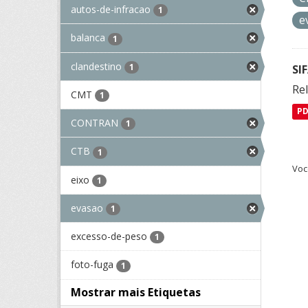
autos-de-infracao
1
e
balanca
1
clandestino
1
SI
Rel
CMT
1
P
CONTRAN
1
CTB
1
Voc
eixo
1
evasao
1
excesso-de-peso
1
foto-fuga
1
Mostrar mais Etiquetas