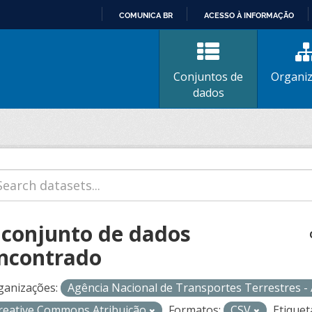
COMUNICA BR
ACESSO À INFORMAÇÃO
IR
PARA
O
Conjuntos de
Organi
CONTEÚDO
dados
 conjunto de dados
ncontrado
ganizações:
Agência Nacional de Transportes Terrestres 
reative Commons Atribuição
Formatos:
CSV
Etiquet