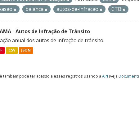
vasao
balanca
autos-de-infracao
CTB
FAMA - Autos de Infração de Trânsito
ação anual dos autos de infração de trânsito.
DF
CSV
JSON
ê também pode ter acesso a esses registros usando a
API
(veja
Documenta