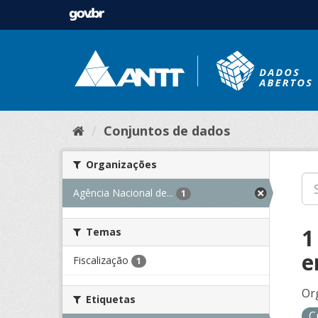
Conjuntos de dados
Organizações
Agência Nacional de...
1
1
Temas
e
Fiscalização
1
Or
Etiquetas
C