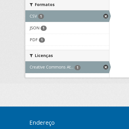
Formatos
CSV
1
JSON
1
PDF
1
Licenças
Creative Commons At...
1
Endereço