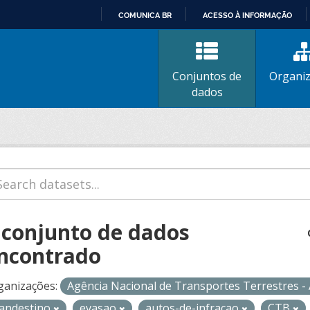
COMUNICA BR
ACESSO À INFORMAÇÃO
IR
PARA
O
Conjuntos de
Organi
CONTEÚDO
dados
 conjunto de dados
ncontrado
ganizações:
Agência Nacional de Transportes Terrestres 
landestino
evasao
autos-de-infracao
CTB