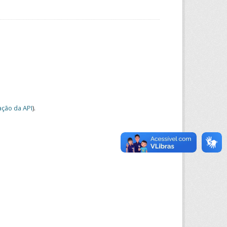
ção da API
).