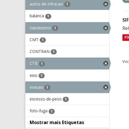
autos-de-infracao
1
balanca
1
SI
clandestino
Rel
1
P
CMT
1
CONTRAN
1
Voc
CTB
1
eixo
1
evasao
1
excesso-de-peso
1
foto-fuga
1
Mostrar mais Etiquetas