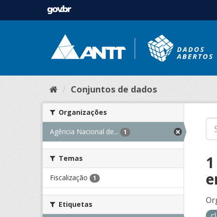
Conjuntos de dados
Organizações
Agência Nacional de...
1
1
Temas
e
Fiscalização
1
Or
Etiquetas
c