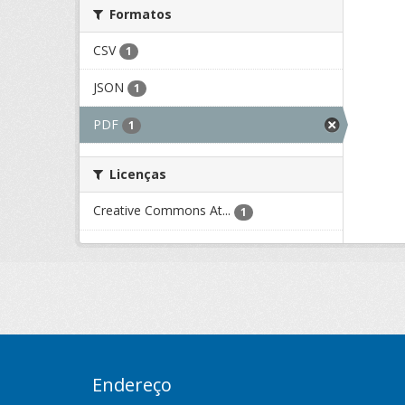
Formatos
CSV
1
JSON
1
PDF
1
Licenças
Creative Commons At...
1
Endereço