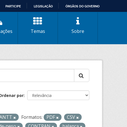
PARTICIPE
LEGISLAÇÃO
ÓRGÃOS DO GOVERNO
zações
Temas
Sobre
Ordenar por
- ANTT
Formatos:
PDF
CSV
-de-peso
CONTRAN
balanca