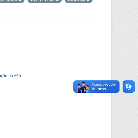
ção da API
).