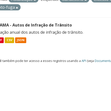
oto-fuga
FAMA - Autos de Infração de Trânsito
ação anual dos autos de infração de trânsito.
DF
CSV
JSON
ê também pode ter acesso a esses registros usando a
API
(veja
Documenta