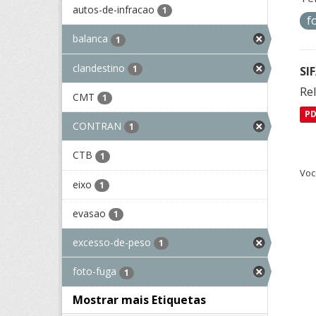
autos-de-infracao
1
f
balanca
1
clandestino
1
SI
Rel
CMT
1
P
CONTRAN
1
CTB
1
Voc
eixo
1
evasao
1
excesso-de-peso
1
foto-fuga
1
Mostrar mais Etiquetas