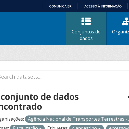
COMUNICA BR
ACESSO À INFORMAÇÃO
IR
PARA
O
Conjuntos de
Organi
CONTEÚDO
dados
 conjunto de dados
ncontrado
ganizações:
Agência Nacional de Transportes Terrestres 
mas:
Fiscalização
Etiquetas:
clandestino
excesso