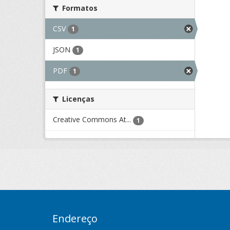
Formatos
CSV
1
JSON
1
PDF
1
Licenças
Creative Commons At...
1
Endereço