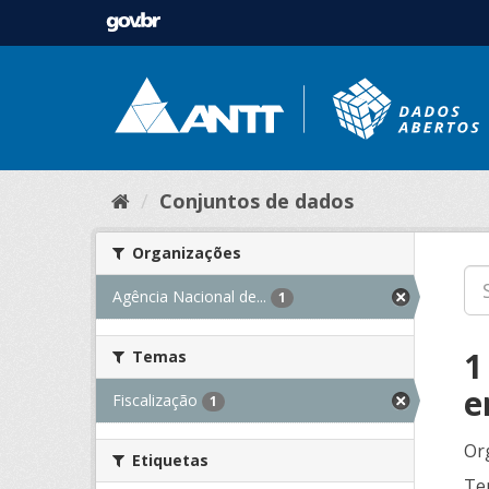
Conjuntos de dados
Organizações
Agência Nacional de...
1
1
Temas
e
Fiscalização
1
Or
Etiquetas
Te