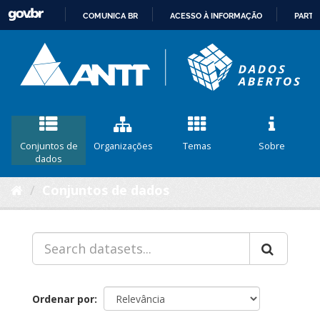
COMUNICA BR
ACESSO À INFORMAÇÃO
PARTI
IR
PARA
O
CONTEÚDO
Conjuntos de
Organizações
Temas
Sobre
dados
Conjuntos de dados
Ordenar por