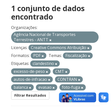
1 conjunto de dados
encontrado
Organizações:
Agência Nacional de Transportes
Terrestres - ANTT
Licenças:
Creative Commons Atribuição
Formatos:
PDF
Temas:
Fiscalização
Etiquetas:
clandestino
excesso-de-peso
CMT
autos-de-infracao
CONTRAN
balanca
evasao
foto-fuga
Filtrar Resultados