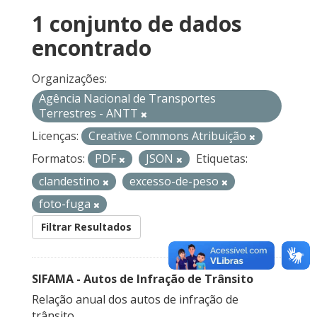
1 conjunto de dados
encontrado
Organizações:
Agência Nacional de Transportes
Terrestres - ANTT
Licenças:
Creative Commons Atribuição
Formatos:
PDF
JSON
Etiquetas:
clandestino
excesso-de-peso
foto-fuga
Filtrar Resultados
SIFAMA - Autos de Infração de Trânsito
Relação anual dos autos de infração de
trânsito.