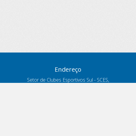
Endereço
Setor de Clubes Esportivos Sul - SCES,
trecho 03, lote 10, Projeto Orla Polo 8
- Brasília - DF
Contatos
Telefone 166
ouvidoria@antt.gov.br