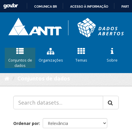
COMUNICA BR
ACESSO À INFORMAÇÃO
PARTI
IR
PARA
O
CONTEÚDO
Conjuntos de
Organizações
Temas
Sobre
dados
Conjuntos de dados
Ordenar por