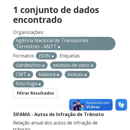
1 conjunto de dados
encontrado
Organizações:
Agência Nacional de Transportes
Terrestres - ANTT
Formatos:
JSON
Etiquetas:
clandestino
excesso-de-peso
CMT
balanca
evasao
foto-fuga
Filtrar Resultados
SIFAMA - Autos de Infração de Trânsito
Relação anual dos autos de infração de
trânsito.