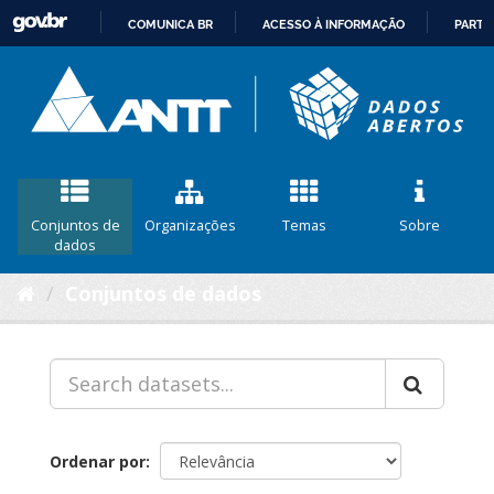
COMUNICA BR
ACESSO À INFORMAÇÃO
PARTI
IR
PARA
O
CONTEÚDO
Conjuntos de
Organizações
Temas
Sobre
dados
Conjuntos de dados
Ordenar por