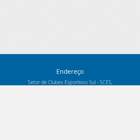
Endereço
Setor de Clubes Esportivos Sul - SCES,
trecho 03, lote 10, Projeto Orla Polo 8
- Brasília - DF
Contatos
Telefone 166
ouvidoria@antt.gov.br