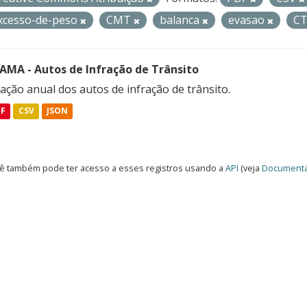
xcesso-de-peso
CMT
balanca
evasao
C
FAMA - Autos de Infração de Trânsito
ação anual dos autos de infração de trânsito.
DF
CSV
JSON
ê também pode ter acesso a esses registros usando a
API
(veja
Documenta