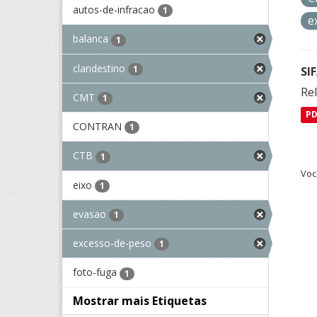
autos-de-infracao
1
e
balanca
1
clandestino
1
SI
Rel
CMT
1
P
CONTRAN
1
CTB
1
Voc
eixo
1
evasao
1
excesso-de-peso
1
foto-fuga
1
Mostrar mais Etiquetas