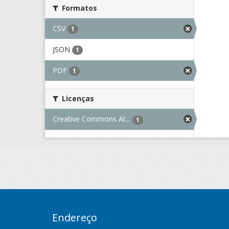
Formatos
CSV
1
JSON
1
PDF
1
Licenças
Creative Commons At...
1
Endereço