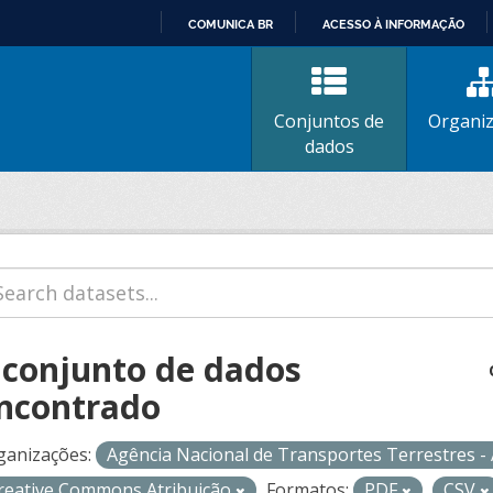
COMUNICA BR
ACESSO À INFORMAÇÃO
IR
PARA
O
Conjuntos de
Organi
CONTEÚDO
dados
 conjunto de dados
ncontrado
ganizações:
Agência Nacional de Transportes Terrestres 
reative Commons Atribuição
Formatos:
PDF
CSV