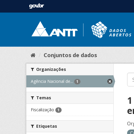
Conjuntos de dados
Organizações
Agência Nacional de...
1
1
Temas
e
Fiscalização
1
Or
Etiquetas
C