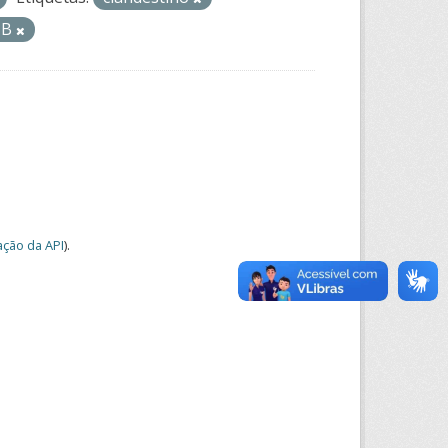
TB
ção da API
).