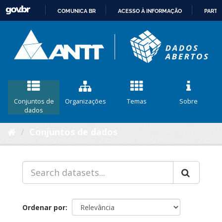
COMUNICA BR
ACESSO À INFORMAÇÃO
PARTI
IR
PARA
O
CONTEÚDO
Conjuntos de
Organizações
Temas
Sobre
dados
Conjuntos de dados
Ordenar por