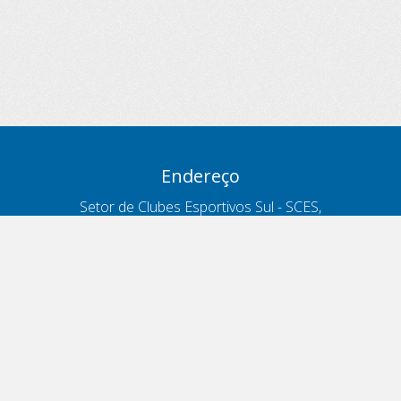
Endereço
Setor de Clubes Esportivos Sul - SCES,
trecho 03, lote 10, Projeto Orla Polo 8
- Brasília - DF
Contatos
Telefone 166
ouvidoria@antt.gov.br
Formulário Fale Conosco