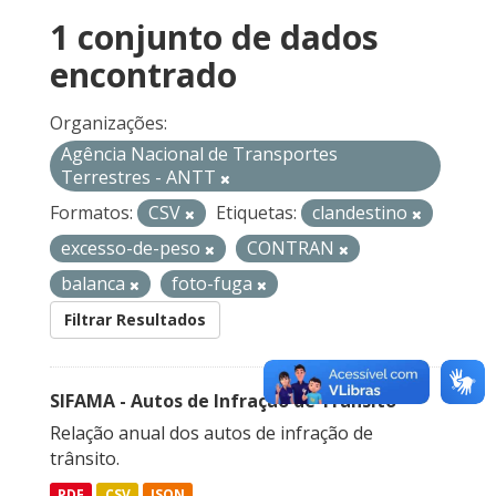
1 conjunto de dados
encontrado
Organizações:
Agência Nacional de Transportes
Terrestres - ANTT
Formatos:
CSV
Etiquetas:
clandestino
excesso-de-peso
CONTRAN
balanca
foto-fuga
Filtrar Resultados
SIFAMA - Autos de Infração de Trânsito
Relação anual dos autos de infração de
trânsito.
PDF
CSV
JSON