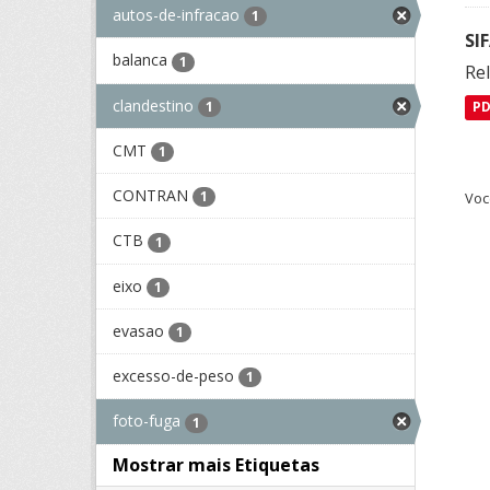
autos-de-infracao
1
SI
balanca
1
Rel
clandestino
1
P
CMT
1
CONTRAN
1
Voc
CTB
1
eixo
1
evasao
1
excesso-de-peso
1
foto-fuga
1
Mostrar mais Etiquetas