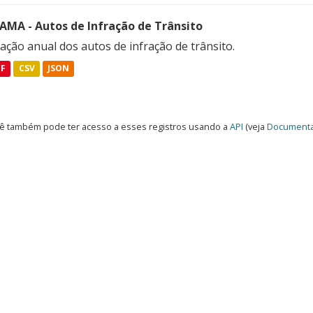
FAMA - Autos de Infração de Trânsito
ação anual dos autos de infração de trânsito.
DF
CSV
JSON
ê também pode ter acesso a esses registros usando a
API
(veja
Documenta