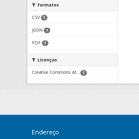
Formatos
CSV
1
JSON
1
PDF
1
Licenças
Creative Commons At...
1
Endereço