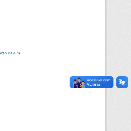
ção da API
).