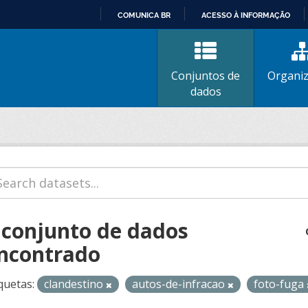
COMUNICA BR
ACESSO À INFORMAÇÃO
IR
PARA
O
Conjuntos de
Organi
CONTEÚDO
dados
 conjunto de dados
ncontrado
quetas:
clandestino
autos-de-infracao
foto-fuga