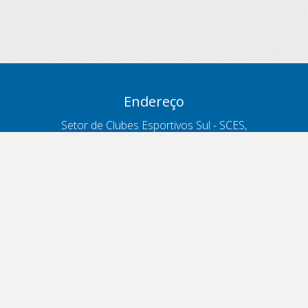
Endereço
Setor de Clubes Esportivos Sul - SCES,
trecho 03, lote 10, Projeto Orla Polo 8
- Brasília - DF
Contatos
Telefone 166
ouvidoria@antt.gov.br
Formulário Fale Conosco