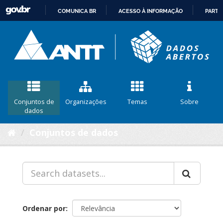
COMUNICA BR
ACESSO À INFORMAÇÃO
PARTI
IR
PARA
O
CONTEÚDO
Conjuntos de
Organizações
Temas
Sobre
dados
Conjuntos de dados
Ordenar por