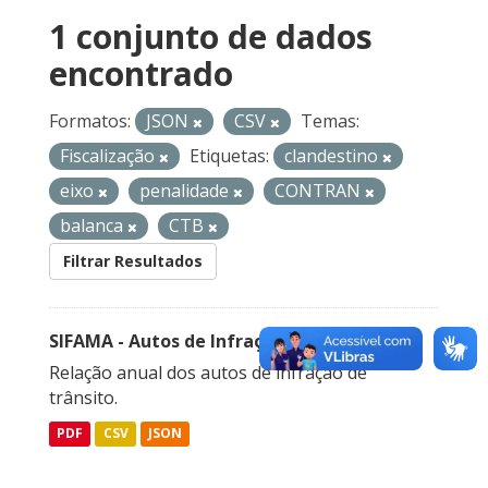
1 conjunto de dados
encontrado
Formatos:
JSON
CSV
Temas:
Fiscalização
Etiquetas:
clandestino
eixo
penalidade
CONTRAN
balanca
CTB
Filtrar Resultados
SIFAMA - Autos de Infração de Trânsito
Relação anual dos autos de infração de
trânsito.
PDF
CSV
JSON