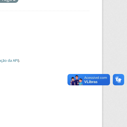
ção da API
).