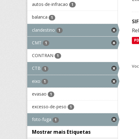
autos-de-infracao
1
balanca
1
SI
clandestino
Rel
1
P
CMT
1
CONTRAN
1
Voc
CTB
1
eixo
1
evasao
1
excesso-de-peso
1
foto-fuga
1
Mostrar mais Etiquetas