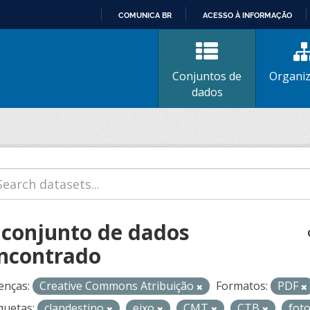
COMUNICA BR
ACESSO À INFORMAÇÃO
IR
PARA
O
Conjuntos de
Organi
CONTEÚDO
dados
 conjunto de dados
ncontrado
enças:
Creative Commons Atribuição
Formatos:
PDF
quetas:
clandestino
eixo
CMT
CTB
fot