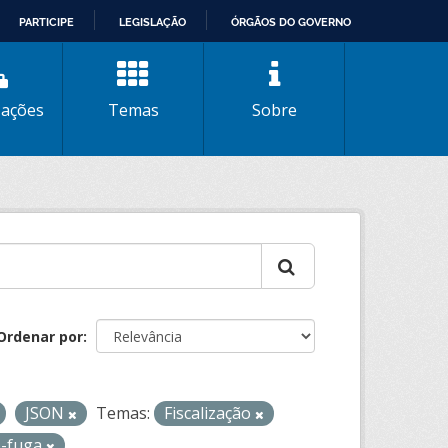
PARTICIPE
LEGISLAÇÃO
ÓRGÃOS DO GOVERNO
zações
Temas
Sobre
Ordenar por
JSON
Temas:
Fiscalização
o-fuga