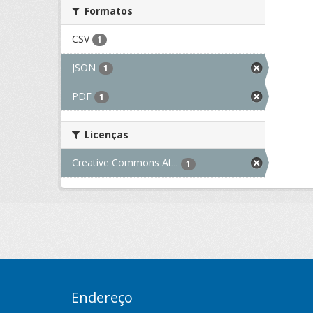
Formatos
CSV
1
JSON
1
PDF
1
Licenças
Creative Commons At...
1
Endereço