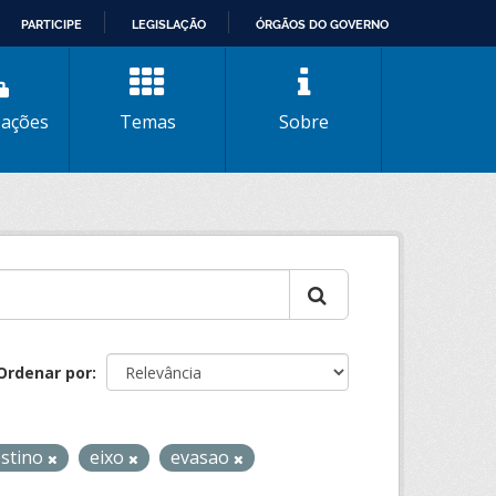
PARTICIPE
LEGISLAÇÃO
ÓRGÃOS DO GOVERNO
zações
Temas
Sobre
Ordenar por
estino
eixo
evasao