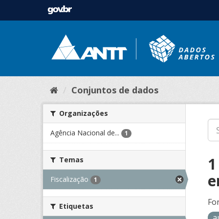
Conjuntos de dados
Organizações
Agência Nacional de...
1
1
Temas
e
Fiscalização
1
Fo
Etiquetas
a