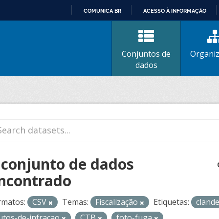
COMUNICA BR
ACESSO À INFORMAÇÃO
IR
PARA
O
Conjuntos de
Organi
CONTEÚDO
dados
 conjunto de dados
ncontrado
rmatos:
CSV
Temas:
Fiscalização
Etiquetas:
cland
utos-de-infracao
CTB
foto-fuga