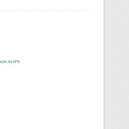
ção da API
).