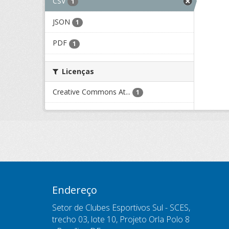
CSV
1
JSON
1
PDF
1
Licenças
Creative Commons At...
1
Endereço
Setor de Clubes Esportivos Sul - SCES,
trecho 03, lote 10, Projeto Orla Polo 8