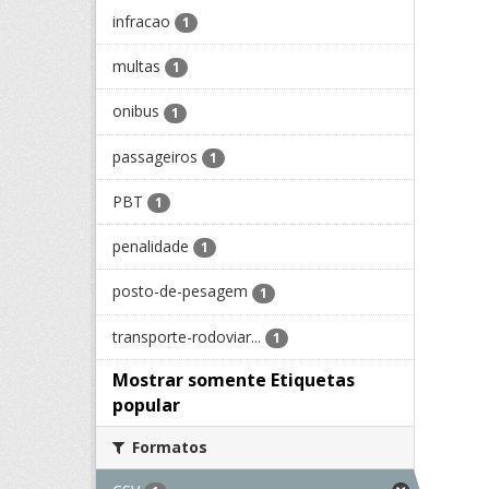
infracao
1
multas
1
onibus
1
passageiros
1
PBT
1
penalidade
1
posto-de-pesagem
1
transporte-rodoviar...
1
Mostrar somente Etiquetas
popular
Formatos