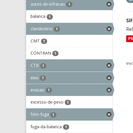
autos-de-infracao
1
balanca
1
SI
clandestino
Rel
1
P
CMT
1
CONTRAN
1
Voc
CTB
1
eixo
1
evasao
1
excesso-de-peso
1
foto-fuga
1
fuga-da-balanca
1