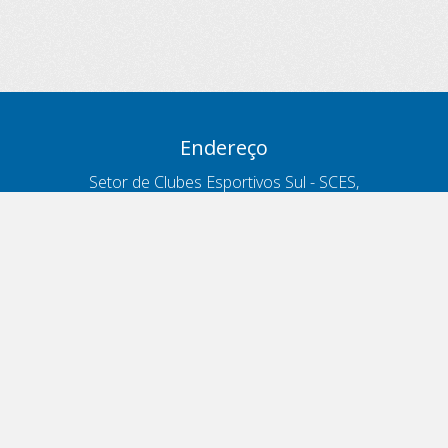
Endereço
Setor de Clubes Esportivos Sul - SCES,
trecho 03, lote 10, Projeto Orla Polo 8
- Brasília - DF
Contatos
Telefone 166
ouvidoria@antt.gov.br
Formulário Fale Conosco