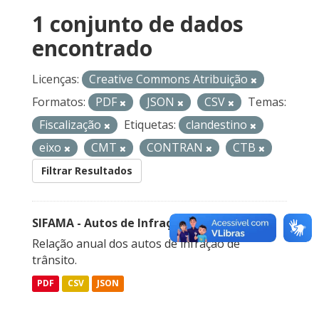
1 conjunto de dados
encontrado
Licenças:
Creative Commons Atribuição
Formatos:
PDF
JSON
CSV
Temas:
Fiscalização
Etiquetas:
clandestino
eixo
CMT
CONTRAN
CTB
Filtrar Resultados
SIFAMA - Autos de Infração de Trânsito
Relação anual dos autos de infração de
trânsito.
PDF
CSV
JSON