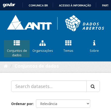
COMUNICA BR
ACESSO À INFORMAÇÃO
PARTI
IR
PARA
O
CONTEÚDO
Conjuntos de
Organizações
Temas
Sobre
dados
Conjuntos de dados
Ordenar por