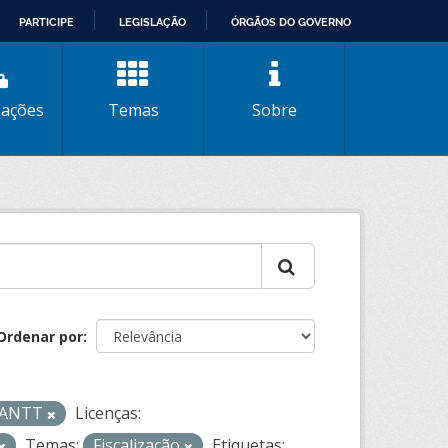
PARTICIPE
LEGISLAÇÃO
ÓRGÃOS DO GOVERNO
zações
Temas
Sobre
Ordenar por
- ANTT
Licenças:
Temas:
Fiscalização
Etiquetas: