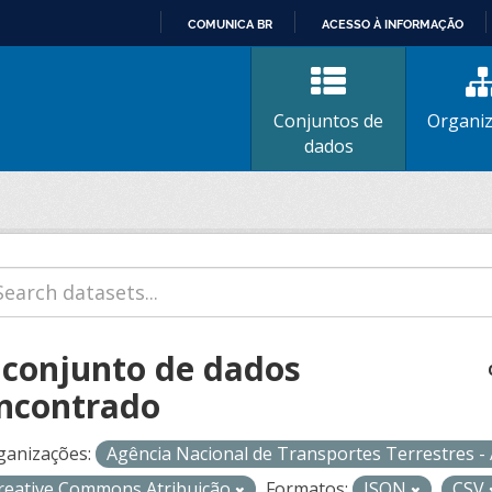
COMUNICA BR
ACESSO À INFORMAÇÃO
IR
PARA
O
Conjuntos de
Organi
CONTEÚDO
dados
 conjunto de dados
ncontrado
ganizações:
Agência Nacional de Transportes Terrestres 
reative Commons Atribuição
Formatos:
JSON
CSV