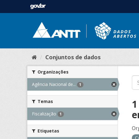
Conjuntos de dados
Organizações
Agência Nacional de...
1
1
Temas
e
Fiscalização
1
Or
Etiquetas
C