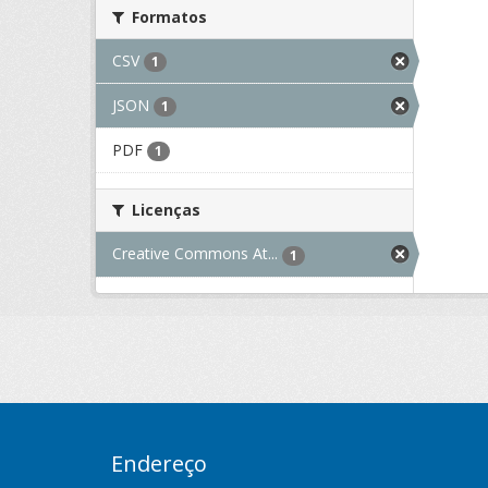
Formatos
CSV
1
JSON
1
PDF
1
Licenças
Creative Commons At...
1
Endereço