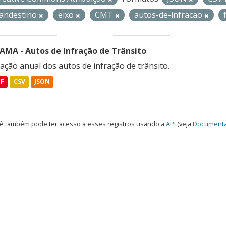
landestino
eixo
CMT
autos-de-infracao
FAMA - Autos de Infração de Trânsito
ação anual dos autos de infração de trânsito.
DF
CSV
JSON
ê também pode ter acesso a esses registros usando a
API
(veja
Documenta