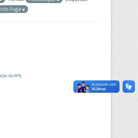
foto-fuga
ção da API
).