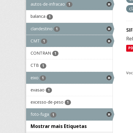
autos-de-infracao
1
c
balanca
1
clandestino
1
SI
Rel
CMT
1
P
CONTRAN
1
CTB
1
Voc
eixo
1
evasao
1
excesso-de-peso
1
foto-fuga
1
Mostrar mais Etiquetas