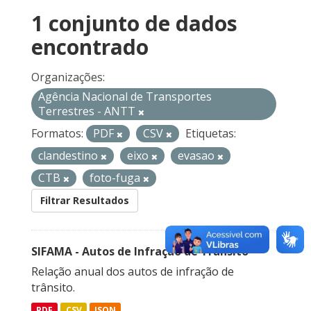
1 conjunto de dados
encontrado
Organizações:
Agência Nacional de Transportes
Terrestres - ANTT
Formatos:
PDF
CSV
Etiquetas:
clandestino
eixo
evasao
CTB
foto-fuga
Filtrar Resultados
SIFAMA - Autos de Infração de Trânsito
Relação anual dos autos de infração de
trânsito.
PDF
CSV
JSON