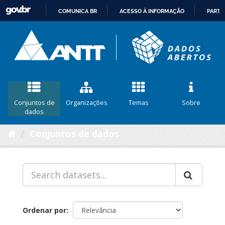
COMUNICA BR
ACESSO À INFORMAÇÃO
PARTI
IR
PARA
O
CONTEÚDO
Conjuntos de
Organizações
Temas
Sobre
dados
Conjuntos de dados
Ordenar por