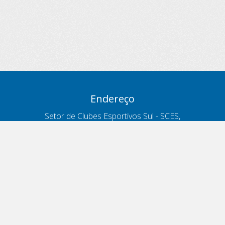
Endereço
Setor de Clubes Esportivos Sul - SCES,
trecho 03, lote 10, Projeto Orla Polo 8
- Brasília - DF
Contatos
Telefone 166
ouvidoria@antt.gov.br
Formulário Fale Conosco