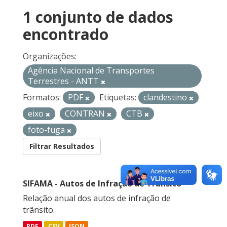
1 conjunto de dados
encontrado
Organizações:
Agência Nacional de Transportes
Terrestres - ANTT
Formatos:
PDF
Etiquetas:
clandestino
eixo
CONTRAN
CTB
foto-fuga
Filtrar Resultados
SIFAMA - Autos de Infração de Trânsito
Relação anual dos autos de infração de
trânsito.
PDF
CSV
JSON