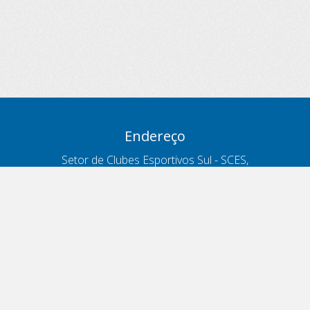
Endereço
Setor de Clubes Esportivos Sul - SCES,
trecho 03, lote 10, Projeto Orla Polo 8
- Brasília - DF
Contatos
Telefone 166
ouvidoria@antt.gov.br
Formulário Fale Conosco