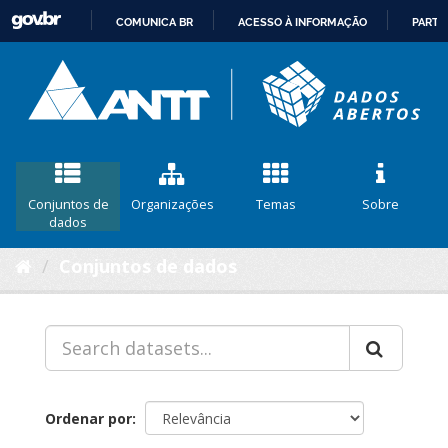
COMUNICA BR
ACESSO À INFORMAÇÃO
PARTI
IR
PARA
O
CONTEÚDO
Conjuntos de
Organizações
Temas
Sobre
dados
Conjuntos de dados
Ordenar por