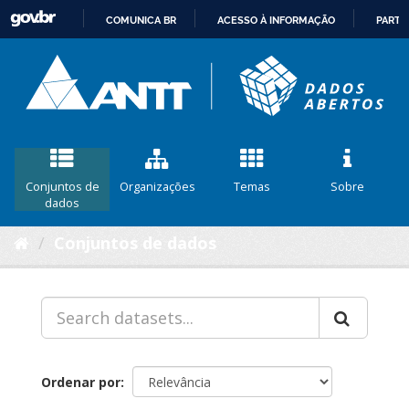
COMUNICA BR
ACESSO À INFORMAÇÃO
PARTI
IR
PARA
O
CONTEÚDO
Conjuntos de
Organizações
Temas
Sobre
dados
Conjuntos de dados
Ordenar por