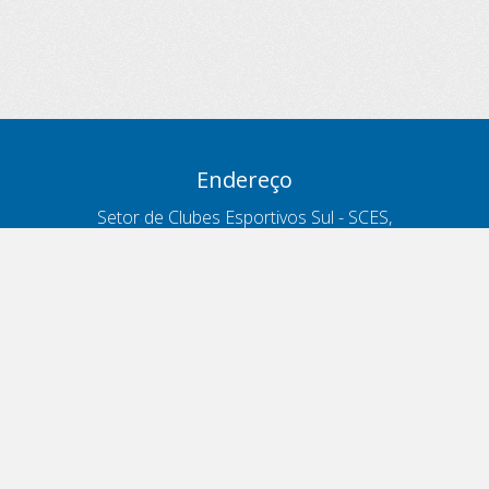
Endereço
Setor de Clubes Esportivos Sul - SCES,
trecho 03, lote 10, Projeto Orla Polo 8
- Brasília - DF
Contatos
Telefone 166
ouvidoria@antt.gov.br
Formulário Fale Conosco