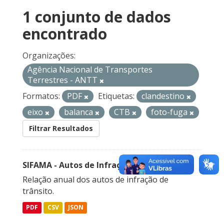
1 conjunto de dados
encontrado
Organizações:
Agência Nacional de Transportes
Terrestres - ANTT
Formatos:
PDF
Etiquetas:
clandestino
eixo
balanca
CTB
foto-fuga
Filtrar Resultados
SIFAMA - Autos de Infração de Trânsito
Relação anual dos autos de infração de
trânsito.
PDF
CSV
JSON