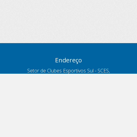
Endereço
Setor de Clubes Esportivos Sul - SCES,
trecho 03, lote 10, Projeto Orla Polo 8
- Brasília - DF
Contatos
Telefone 166
ouvidoria@antt.gov.br
Formulário Fale Conosco