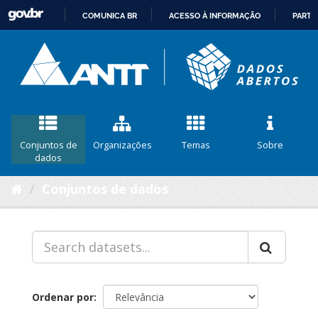
COMUNICA BR
ACESSO À INFORMAÇÃO
PARTI
IR
PARA
O
CONTEÚDO
Conjuntos de
Organizações
Temas
Sobre
dados
Conjuntos de dados
Ordenar por