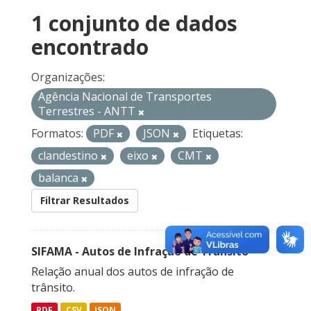
1 conjunto de dados
encontrado
Organizações:
Agência Nacional de Transportes
Terrestres - ANTT
Formatos:
PDF
JSON
Etiquetas:
clandestino
eixo
CMT
balanca
Filtrar Resultados
SIFAMA - Autos de Infração de Trânsito
Relação anual dos autos de infração de
trânsito.
PDF
CSV
JSON