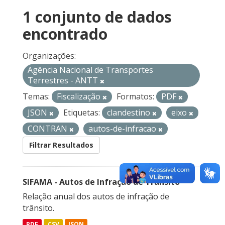
1 conjunto de dados
encontrado
Organizações:
Agência Nacional de Transportes
Terrestres - ANTT
Temas:
Fiscalização
Formatos:
PDF
JSON
Etiquetas:
clandestino
eixo
CONTRAN
autos-de-infracao
Filtrar Resultados
SIFAMA - Autos de Infração de Trânsito
Relação anual dos autos de infração de
trânsito.
PDF
CSV
JSON