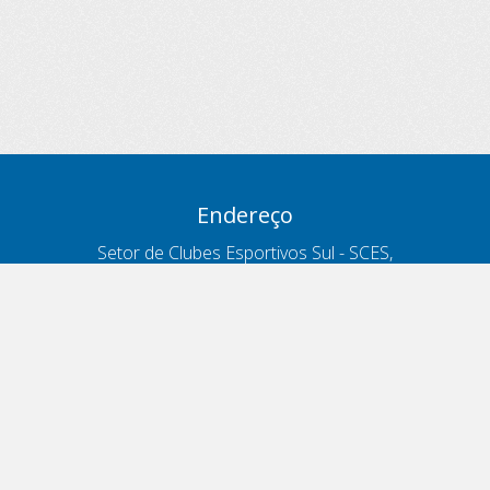
Endereço
Setor de Clubes Esportivos Sul - SCES,
trecho 03, lote 10, Projeto Orla Polo 8
- Brasília - DF
Contatos
Telefone 166
ouvidoria@antt.gov.br
Formulário Fale Conosco