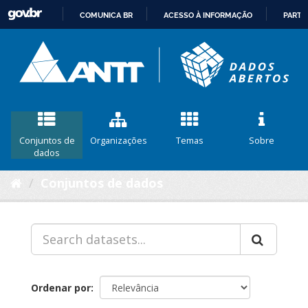
COMUNICA BR
ACESSO À INFORMAÇÃO
PARTI
IR
PARA
O
CONTEÚDO
Conjuntos de
Organizações
Temas
Sobre
dados
Conjuntos de dados
Ordenar por