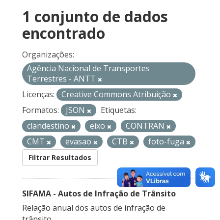
1 conjunto de dados
encontrado
Organizações:
Agência Nacional de Transportes
Terrestres - ANTT
Licenças:
Creative Commons Atribuição
Formatos:
JSON
Etiquetas:
clandestino
eixo
CONTRAN
CMT
evasao
CTB
foto-fuga
Filtrar Resultados
SIFAMA - Autos de Infração de Trânsito
Relação anual dos autos de infração de
trânsito.