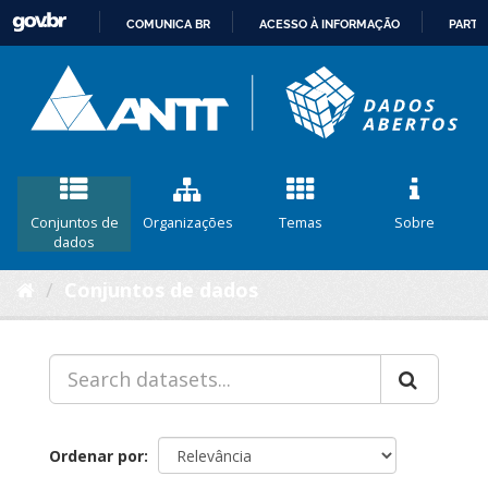
COMUNICA BR
ACESSO À INFORMAÇÃO
PARTI
IR
PARA
O
CONTEÚDO
Conjuntos de
Organizações
Temas
Sobre
dados
Conjuntos de dados
Ordenar por