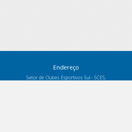
Endereço
Setor de Clubes Esportivos Sul - SCES,
trecho 03, lote 10, Projeto Orla Polo 8
- Brasília - DF
Contatos
Telefone 166
ouvidoria@antt.gov.br