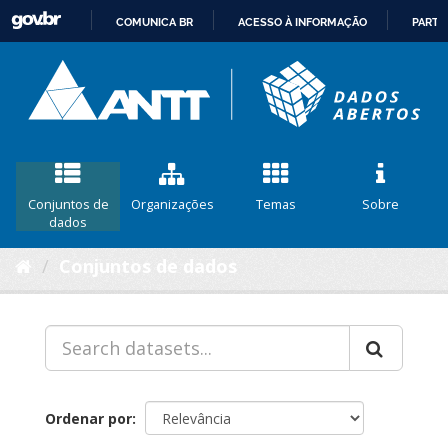
COMUNICA BR
ACESSO À INFORMAÇÃO
PARTI
IR
PARA
O
CONTEÚDO
Conjuntos de
Organizações
Temas
Sobre
dados
Conjuntos de dados
Ordenar por