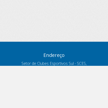
Endereço
Setor de Clubes Esportivos Sul - SCES,
trecho 03, lote 10, Projeto Orla Polo 8
- Brasília - DF
Contatos
Telefone 166
ouvidoria@antt.gov.br