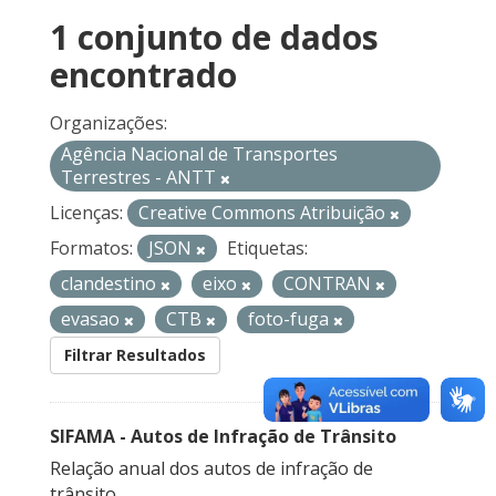
1 conjunto de dados
encontrado
Organizações:
Agência Nacional de Transportes
Terrestres - ANTT
Licenças:
Creative Commons Atribuição
Formatos:
JSON
Etiquetas:
clandestino
eixo
CONTRAN
evasao
CTB
foto-fuga
Filtrar Resultados
SIFAMA - Autos de Infração de Trânsito
Relação anual dos autos de infração de
trânsito.