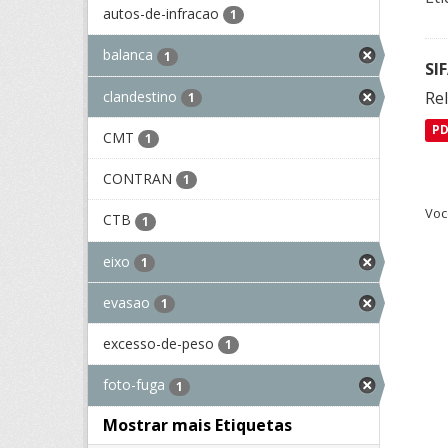
autos-de-infracao
1
balanca
1
SI
clandestino
Rel
1
P
CMT
1
CONTRAN
1
Voc
CTB
1
eixo
1
evasao
1
excesso-de-peso
1
foto-fuga
1
Mostrar mais Etiquetas