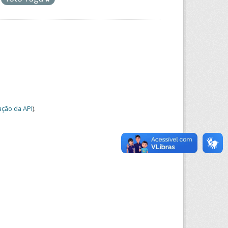
ção da API
).