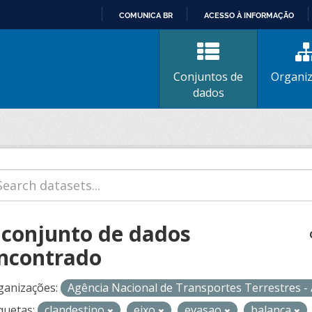
COMUNICA BR
ACESSO À INFORMAÇÃO
IR
PARA
O
Conjuntos de
Organi
CONTEÚDO
dados
 conjunto de dados
ncontrado
ganizações:
Agência Nacional de Transportes Terrestres 
quetas:
clandestino
eixo
evasao
balanca