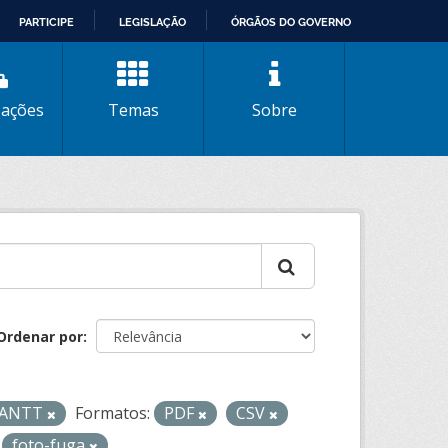
PARTICIPE
LEGISLAÇÃO
ÓRGÃOS DO GOVERNO
zações
Temas
Sobre
Ordenar por
- ANTT
Formatos:
PDF
CSV
foto-fuga