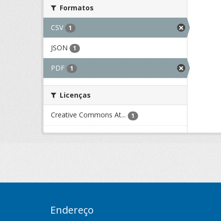
Formatos
CSV
1
JSON
1
PDF
1
Licenças
Creative Commons At...
1
Endereço