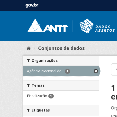
Conjuntos de dados
Organizações
Agência Nacional de...
1
1
Temas
e
Fiscalização
1
Or
Etiquetas
Eti