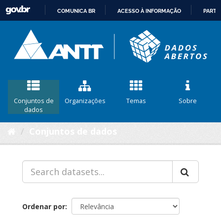
COMUNICA BR
ACESSO À INFORMAÇÃO
PARTI
IR
PARA
O
CONTEÚDO
Conjuntos de
Organizações
Temas
Sobre
dados
Conjuntos de dados
Ordenar por