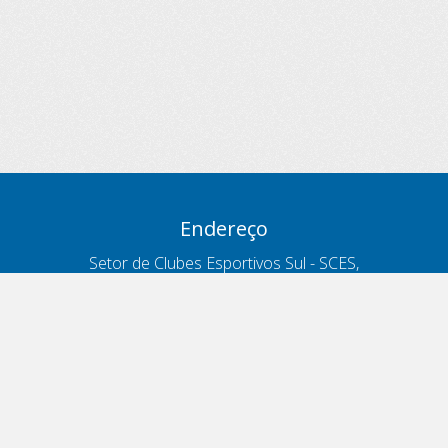
Endereço
Setor de Clubes Esportivos Sul - SCES,
trecho 03, lote 10, Projeto Orla Polo 8
- Brasília - DF
Contatos
Telefone 166
ouvidoria@antt.gov.br