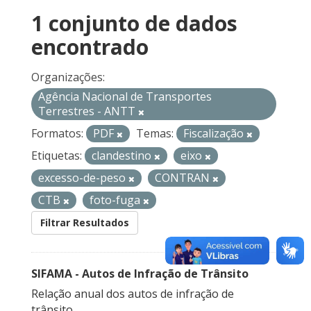
1 conjunto de dados
encontrado
Organizações:
Agência Nacional de Transportes
Terrestres - ANTT
Formatos:
PDF
Temas:
Fiscalização
Etiquetas:
clandestino
eixo
excesso-de-peso
CONTRAN
CTB
foto-fuga
Filtrar Resultados
SIFAMA - Autos de Infração de Trânsito
Relação anual dos autos de infração de
trânsito.