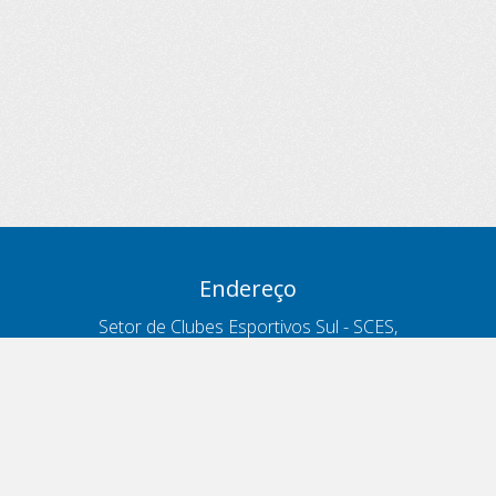
Endereço
Setor de Clubes Esportivos Sul - SCES,
trecho 03, lote 10, Projeto Orla Polo 8
- Brasília - DF
Contatos
Telefone 166