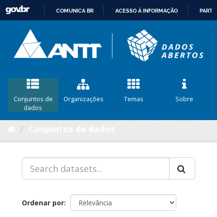
COMUNICA BR
ACESSO À INFORMAÇÃO
PARTI
IR
PARA
O
CONTEÚDO
Conjuntos de
Organizações
Temas
Sobre
dados
Conjuntos de dados
Ordenar por