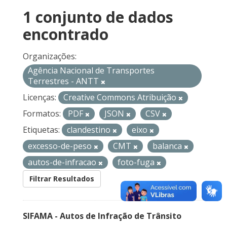
1 conjunto de dados
encontrado
Organizações:
Agência Nacional de Transportes
Terrestres - ANTT
Licenças:
Creative Commons Atribuição
Formatos:
PDF
JSON
CSV
Etiquetas:
clandestino
eixo
excesso-de-peso
CMT
balanca
autos-de-infracao
foto-fuga
Filtrar Resultados
SIFAMA - Autos de Infração de Trânsito