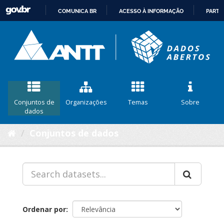
COMUNICA BR
ACESSO À INFORMAÇÃO
PARTI
IR
PARA
O
CONTEÚDO
Conjuntos de
Organizações
Temas
Sobre
dados
Conjuntos de dados
Ordenar por