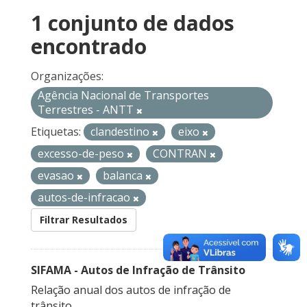
1 conjunto de dados
encontrado
Organizações:
Agência Nacional de Transportes
Terrestres - ANTT
Etiquetas:
clandestino
eixo
excesso-de-peso
CONTRAN
evasao
balanca
autos-de-infracao
Filtrar Resultados
SIFAMA - Autos de Infração de Trânsito
Relação anual dos autos de infração de
trânsito.