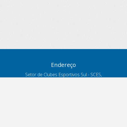
Endereço
Setor de Clubes Esportivos Sul - SCES,
trecho 03, lote 10, Projeto Orla Polo 8
- Brasília - DF
Contatos
Telefone 166
ouvidoria@antt.gov.br