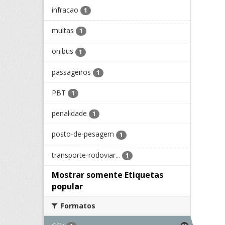
infracao
1
multas
1
onibus
1
passageiros
1
PBT
1
penalidade
1
posto-de-pesagem
1
transporte-rodoviar...
1
Mostrar somente Etiquetas
popular
Formatos