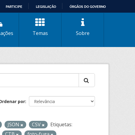
PARTICIPE
LEGISLAÇÃO
ÓRGÃOS DO GOVERNO
zações
Temas
Sobre
Ordenar por
JSON
CSV
Etiquetas:
CTB
foto-fuga