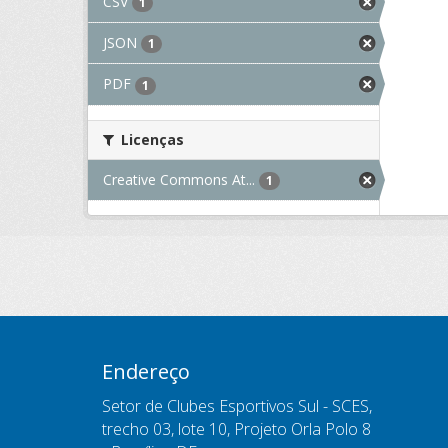
CSV
1
JSON
1
PDF
1
Licenças
Creative Commons At...
1
Endereço
Setor de Clubes Esportivos Sul - SCES,
trecho 03, lote 10, Projeto Orla Polo 8