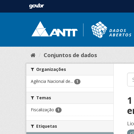
Conjuntos de dados
Organizações
Agência Nacional de...
1
1
Temas
e
Fiscalização
1
Lic
Etiquetas
c