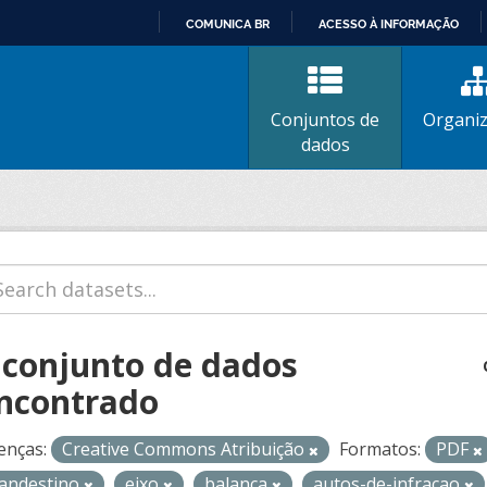
COMUNICA BR
ACESSO À INFORMAÇÃO
IR
PARA
O
Conjuntos de
Organi
CONTEÚDO
dados
 conjunto de dados
ncontrado
enças:
Creative Commons Atribuição
Formatos:
PDF
landestino
eixo
balanca
autos-de-infracao