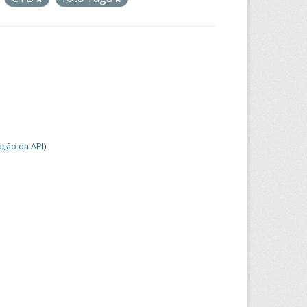
ção da API
).