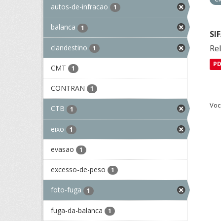
autos-de-infracao
1
balanca
1
SI
clandestino
Rel
1
P
CMT
1
CONTRAN
1
Voc
CTB
1
eixo
1
evasao
1
excesso-de-peso
1
foto-fuga
1
fuga-da-balanca
1