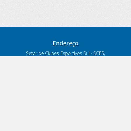
Endereço
Setor de Clubes Esportivos Sul - SCES,
trecho 03, lote 10, Projeto Orla Polo 8
- Brasília - DF
Contatos
Telefone 166
ouvidoria@antt.gov.br
Formulário Fale Conosco