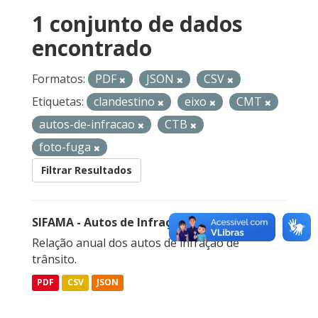
1 conjunto de dados
encontrado
Formatos:
PDF
JSON
CSV
Etiquetas:
clandestino
eixo
CMT
autos-de-infracao
CTB
foto-fuga
Filtrar Resultados
SIFAMA - Autos de Infração de Trânsito
Relação anual dos autos de infração de
trânsito.
PDF
CSV
JSON