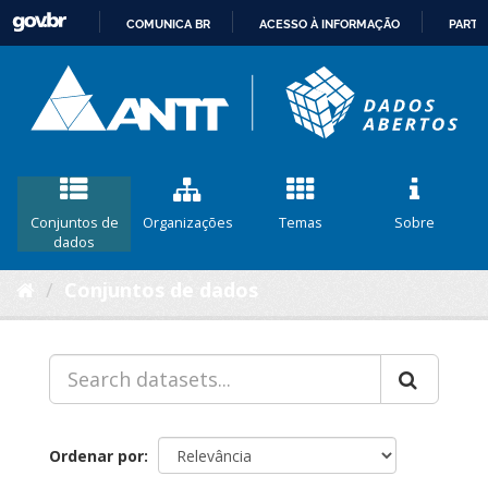
COMUNICA BR
ACESSO À INFORMAÇÃO
PARTI
IR
PARA
O
CONTEÚDO
Conjuntos de
Organizações
Temas
Sobre
dados
Conjuntos de dados
Ordenar por