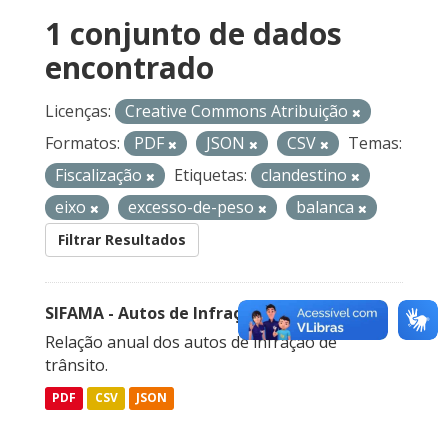
1 conjunto de dados
encontrado
Licenças:
Creative Commons Atribuição
Formatos:
PDF
JSON
CSV
Temas:
Fiscalização
Etiquetas:
clandestino
eixo
excesso-de-peso
balanca
Filtrar Resultados
SIFAMA - Autos de Infração de Trânsito
Relação anual dos autos de infração de
trânsito.
PDF
CSV
JSON