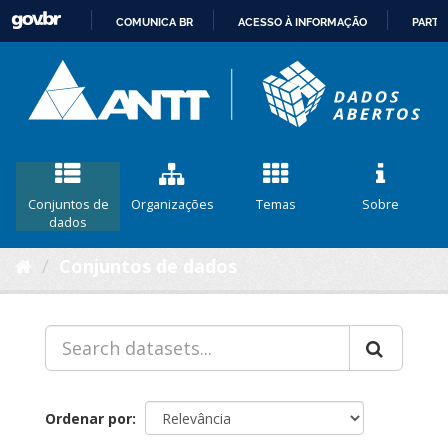
COMUNICA BR
ACESSO À INFORMAÇÃO
PARTI
IR
PARA
O
CONTEÚDO
Conjuntos de
Organizações
Temas
Sobre
dados
Conjuntos de dados
Ordenar por