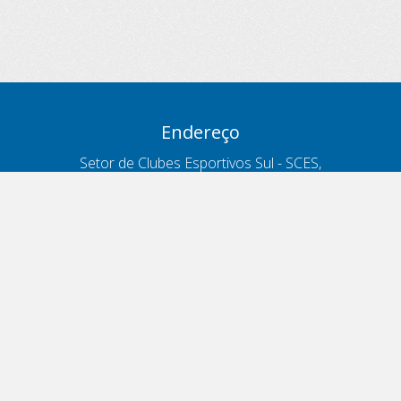
Endereço
Setor de Clubes Esportivos Sul - SCES,
trecho 03, lote 10, Projeto Orla Polo 8
- Brasília - DF
Contatos
Telefone 166
ouvidoria@antt.gov.br
Formulário Fale Conosco