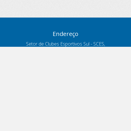
Endereço
Setor de Clubes Esportivos Sul - SCES,
trecho 03, lote 10, Projeto Orla Polo 8
- Brasília - DF
Contatos
Telefone 166
ouvidoria@antt.gov.br
Formulário Fale Conosco