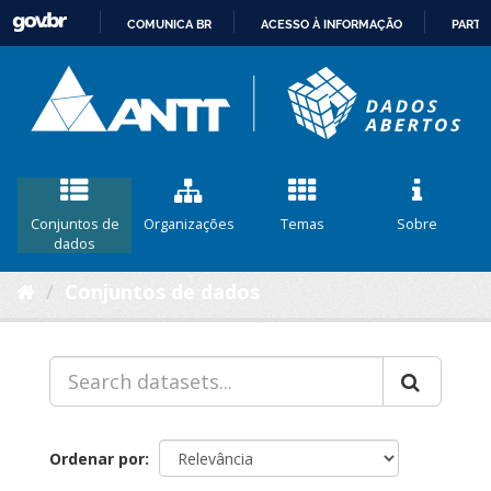
COMUNICA BR
ACESSO À INFORMAÇÃO
PARTI
IR
PARA
O
CONTEÚDO
Conjuntos de
Organizações
Temas
Sobre
dados
Conjuntos de dados
Ordenar por