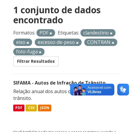
1 conjunto de dados
encontrado
Formatos:
PDF
Etiquetas:
clandestino
eixo
excesso-de-peso
CONTRAN
foto-fuga
Filtrar Resultados
SIFAMA - Autos de Infração de Trânsito
Relação anual dos autos de infração de
trânsito.
PDF
CSV
JSON