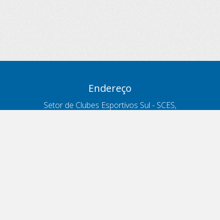
Endereço
Setor de Clubes Esportivos Sul - SCES,
trecho 03, lote 10, Projeto Orla Polo 8
- Brasília - DF
Contatos
Telefone 166
ouvidoria@antt.gov.br
Formulário Fale Conosco