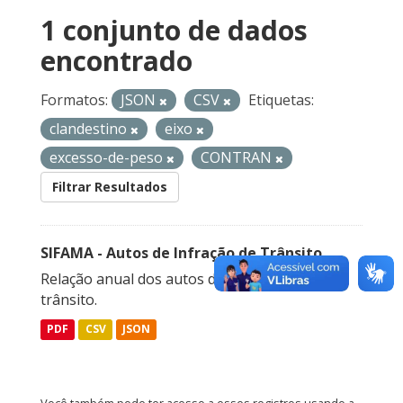
1 conjunto de dados
encontrado
Formatos:
JSON
CSV
Etiquetas:
clandestino
eixo
excesso-de-peso
CONTRAN
Filtrar Resultados
SIFAMA - Autos de Infração de Trânsito
Relação anual dos autos de infração de
trânsito.
PDF
CSV
JSON