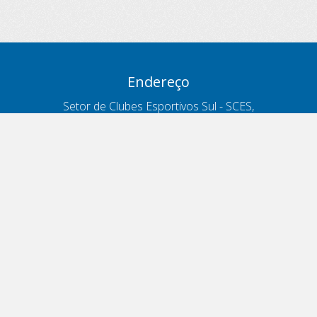
Endereço
Setor de Clubes Esportivos Sul - SCES,
trecho 03, lote 10, Projeto Orla Polo 8
- Brasília - DF
Contatos
Telefone 166
ouvidoria@antt.gov.br
Formulário Fale Conosco