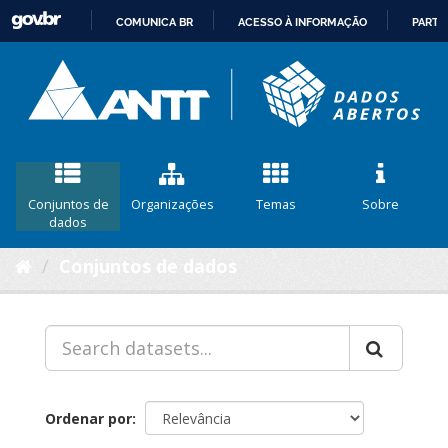
COMUNICA BR
ACESSO À INFORMAÇÃO
PARTI
IR
PARA
O
CONTEÚDO
Conjuntos de
Organizações
Temas
Sobre
dados
Conjuntos de dados
Ordenar por