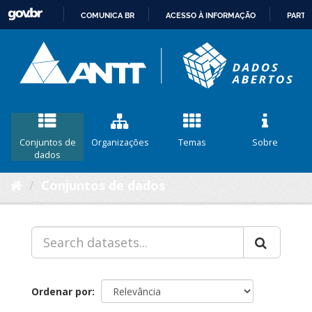
COMUNICA BR
ACESSO À INFORMAÇÃO
PARTI
IR
PARA
O
CONTEÚDO
Conjuntos de
Organizações
Temas
Sobre
dados
Conjuntos de dados
Ordenar por