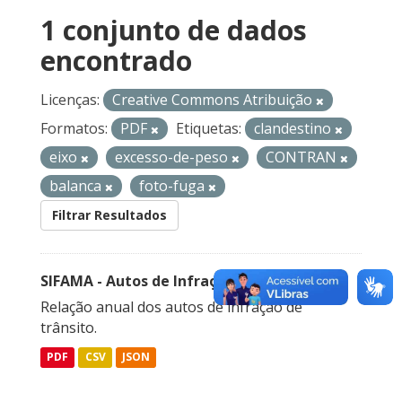
1 conjunto de dados
encontrado
Licenças:
Creative Commons Atribuição
Formatos:
PDF
Etiquetas:
clandestino
eixo
excesso-de-peso
CONTRAN
balanca
foto-fuga
Filtrar Resultados
SIFAMA - Autos de Infração de Trânsito
Relação anual dos autos de infração de
trânsito.
PDF
CSV
JSON