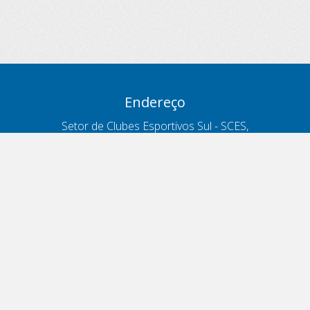
Endereço
Setor de Clubes Esportivos Sul - SCES,
trecho 03, lote 10, Projeto Orla Polo 8
- Brasília - DF
Contatos
Telefone 166
ouvidoria@antt.gov.br
Formulário Fale Conosco